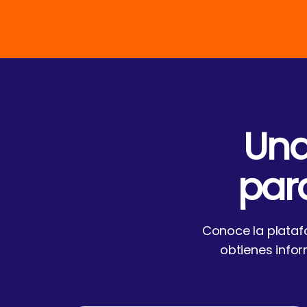
Una
par
Conoce la platafo
obtienes info