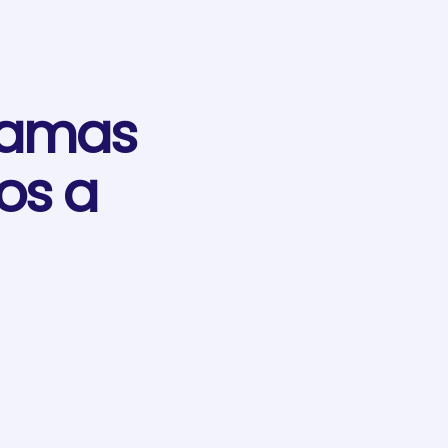
 amas
os a